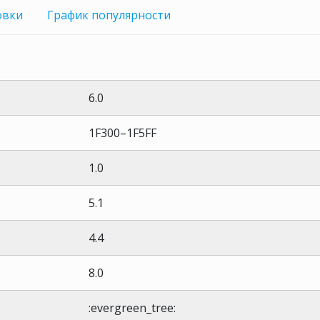
овки
График
популярности
6.0
1F300–1F5FF
1.0
5.1
4.4
8.0
:evergreen_tree: