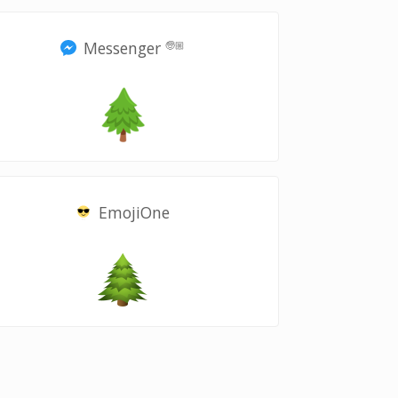
Messenger
🧓🏼
EmojiOne