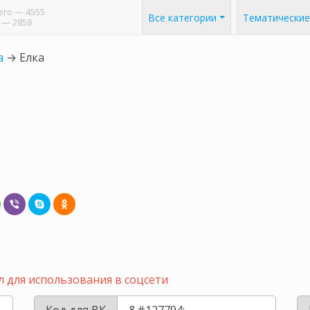
его
— 4555
Все категории
Тематические
— 2858
а
→
Елка
 для использования в соцсети
Код для ВК