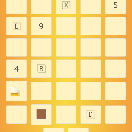
🇽
5️
🇧
9️
4️
🇷
🇩