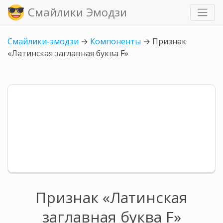
Смайлики Эмодзи
Смайлики-эмодзи
→
Компоненты
→
Признак
«Латинская заглавная буква F»
Признак «Латинская
заглавная буква F»