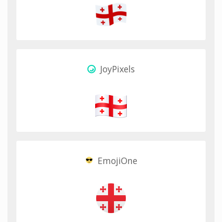
JoyPixels
EmojiOne