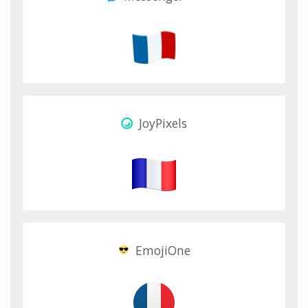
JoyPixels
EmojiOne