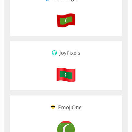
JoyPixels
EmojiOne