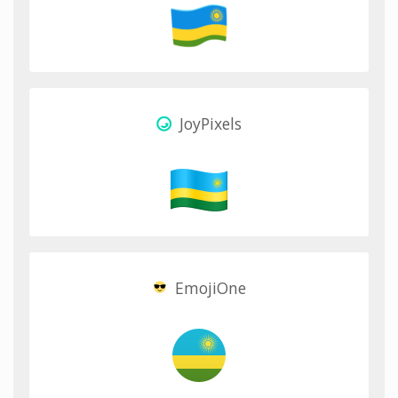
JoyPixels
EmojiOne