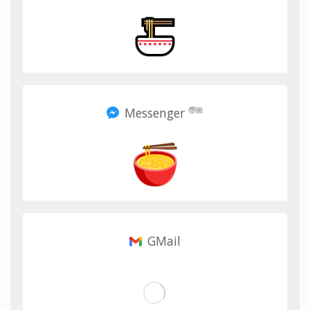
Messenger
🧓🏼
GMail