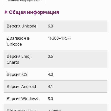
✳ Общая информация
Версия Unicode
6.0
Диапазон в
1F300–1F5FF
Unicode
Версия Emoji
0.6
Charts
Версия iOS
4.0
Версия Android
4.1
Версия Windows
8.0
Шорткод
(Short
:ramen: