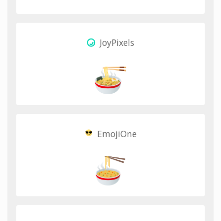
JoyPixels
EmojiOne