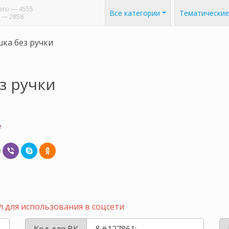
его
— 4555
Все категории
Тематические
— 2858
ка без ручки
з ручки
e
 для использования в соцсети
Код для ВК