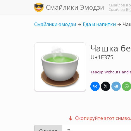
Смайлов
вс
Смайлики Эмодзи
Смайлов
ВК
Смайлики-эмодзи
→
Еда и напитки
→
Чаш
Чашка бе
U+1F375
Teacup Without Handl
Скопируйте этот символ
Символ