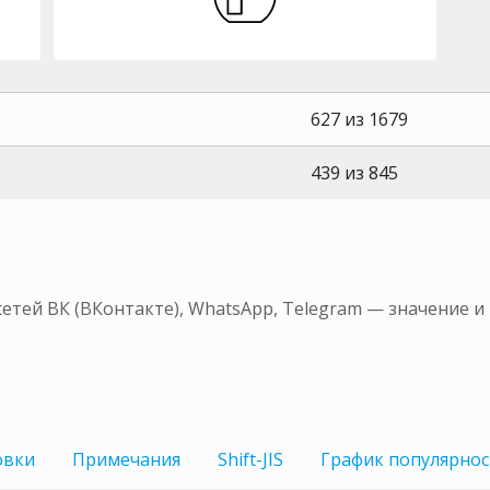
627 из 1679
439 из 845
сетей ВК (ВКонтакте), WhatsApp, Telegram — значение 
овки
Примечания
Shift-JIS
График
популярнос