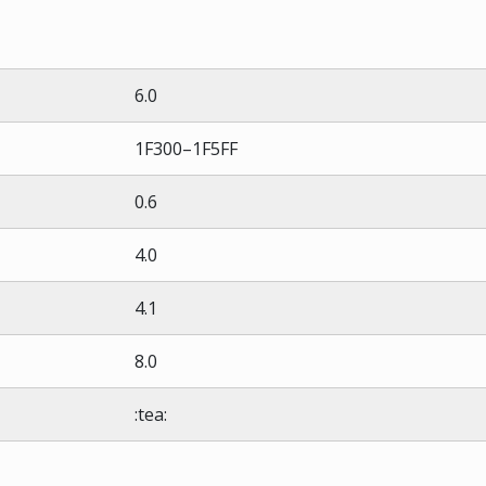
6.0
1F300–1F5FF
0.6
4.0
4.1
8.0
:tea: