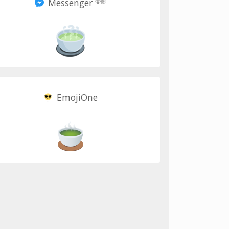
Messenger
🧓🏼
EmojiOne