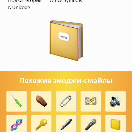
Подкатегория
Office Symbols
в Unicode
Похожие эмоджи-смайлы