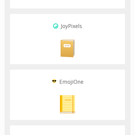
JoyPixels
EmojiOne