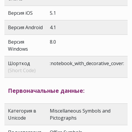
Версия iOS
5.1
Версия Android
4.1
Версия
8.0
Windows
Шорткод
:notebook_with_decorative_cover:
(Short Code)
Первоначальные данные:
Категория в
Miscellaneous Symbols and
Unicode
Pictographs