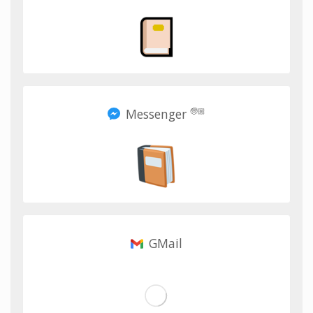
Messenger
🧓🏼
GMail