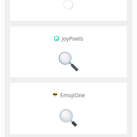
JoyPixels
EmojiOne