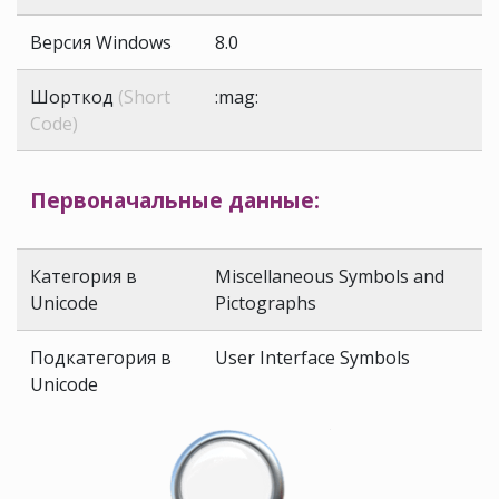
Версия Windows
8.0
Шорткод
(Short
:mag:
Code)
Первоначальные данные:
Категория в
Miscellaneous Symbols and
Unicode
Pictographs
Подкатегория в
User Interface Symbols
Unicode