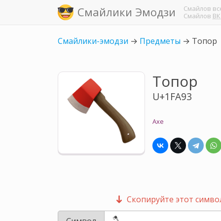
Смайлов
вс
Смайлики Эмодзи
Смайлов
ВК
Смайлики-эмодзи
→
Предметы
→
Топор
Топор
U+1FA93
Axe
Скопируйте этот символ
Символ