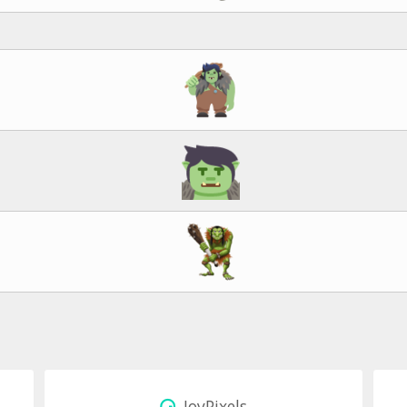
JoyPixels