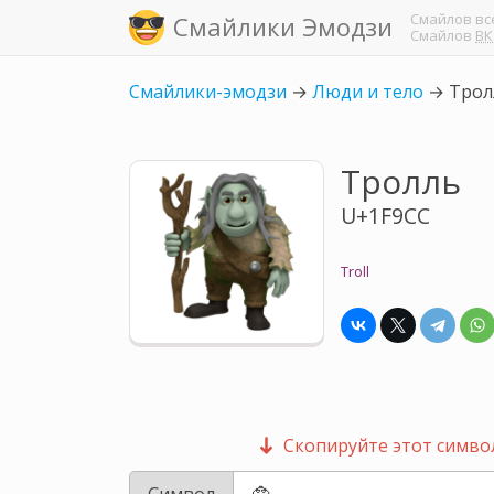
Смайлов
вс
Смайлики Эмодзи
Смайлов
ВК
Смайлики-эмодзи
→
Люди и тело
→
Трол
Тролль
U+1F9CC
Troll
Скопируйте этот символ
Символ