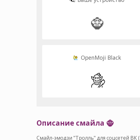
🧌
OpenMoji Black
Описание смайла 🧌
Смайл-эмодзи "Тролль" для соцсетей ВК 