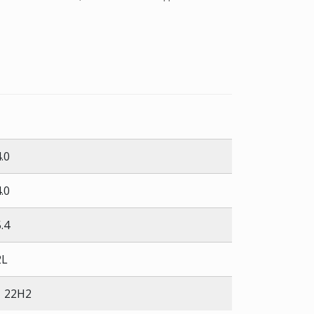
.0
.0
.4
2L
1 22H2