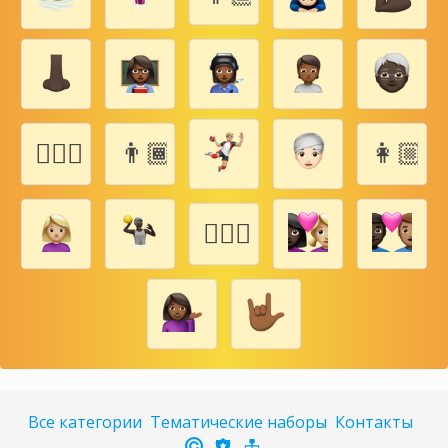
👨‍❤️‍👩🏽
👨🏾‍👨🏾‍👶🏾‍👶🏾
👩🏼‍
👩‍❤️‍👨🏿
Все категории
Тематические наборы
Контакты