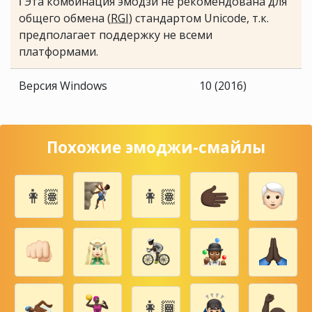
ℹ Эта комбинация эмодзи не рекомендована для
общего обмена (
RGI
) стандартом Unicode, т.к.
предполагает поддержку не всеми
платформами.
Версия Windows
10 (2016)
Похожие эмоджи-смайлы
👩🏽‍👨🏽‍👶🏽
👩🏽‍👨🏽‍👶🏽‍👦🏽
👩🏾‍👩🏾‍👦🏾‍👦🏾