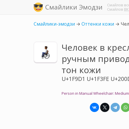
Смайлов
вс
Смайлики Эмодзи
Смайлов
ВК
Смайлики-эмодзи
→
Оттенки кожи
→
Чел
Человек в крес
ручным привод
тон кожи
U+1F9D1 U+1F3FE U+200
Person in Manual Wheelchair: Medium