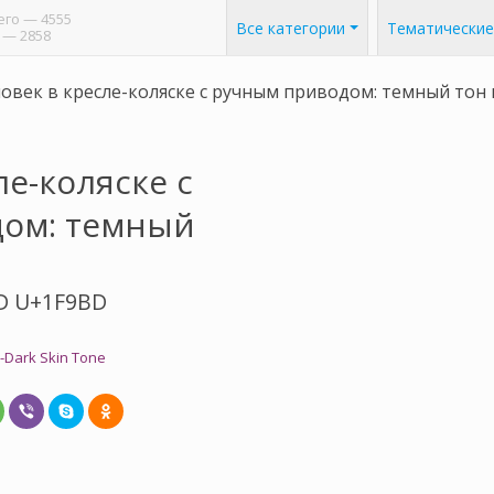
его
— 4555
Все категории
Тематические
— 2858
овек в кресле-коляске с ручным приводом: темный тон
ле-коляске с
ом: темный
D U+1F9BD
-Dark Skin Tone