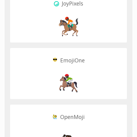
JoyPixels
EmojiOne
OpenMoji