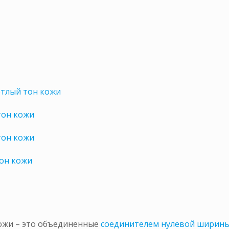
етлый тон кожи
тон кожи
тон кожи
тон кожи
кожи – это объединенные
соединителем нулевой ширин