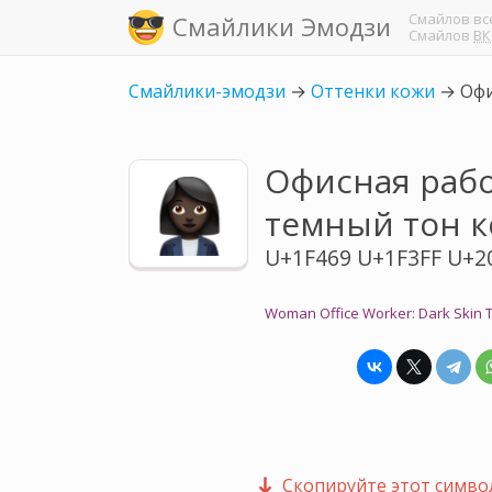
Смайлов
вс
Смайлики Эмодзи
Смайлов
ВК
Смайлики-эмодзи
→
Оттенки кожи
→
Офи
Офисная рабо
темный тон 
U+1F469 U+1F3FF U+2
Woman Office Worker: Dark Skin 
Скопируйте этот символ