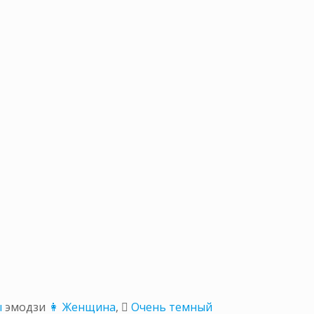
ы
эмодзи
👩 Женщина
,
🏿 Очень темный