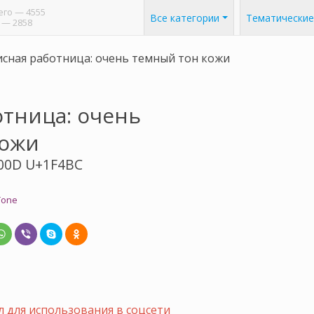
его
— 4555
Все категории
Тематические
— 2858
сная работница: очень темный тон кожи
тница: очень
кожи
00D U+1F4BC
Tone
 для использования в соцсети