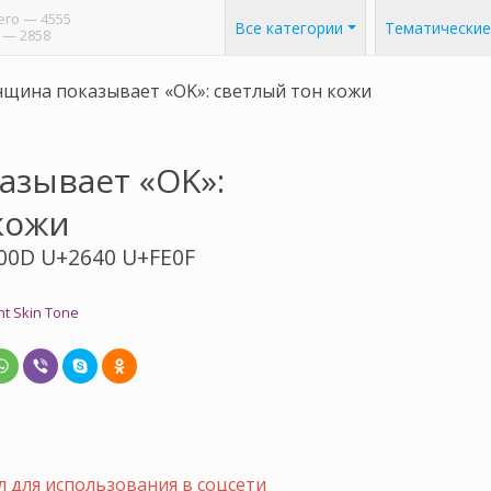
его
— 4555
Все категории
Тематические
— 2858
щина показывает «OK»: светлый тон кожи
зывает «OK»:
кожи
00D U+2640 U+FE0F
t Skin Tone
 для использования в соцсети