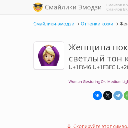
Смайлов
вс
Смайлики Эмодзи
Смайлов
ВК
Смайлики-эмодзи
→
Оттенки кожи
→
Жен
Женщина пока
светлый тон 
U+1F646 U+1F3FC U+2
Woman Gesturing Ok: Medium-Ligh
Скопируйте этот символ