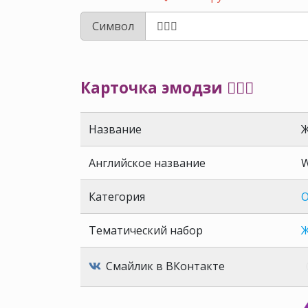
Символ
Карточка эмодзи 🙆🏼‍♀️
Название
Ж
Английское название
W
Категория
О
Тематический набор
Ж
Смайлик в ВКонтакте