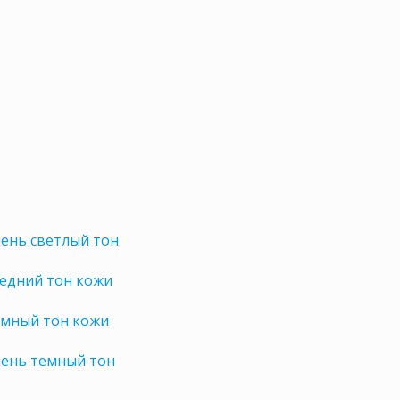
ень светлый тон
редний тон кожи
емный тон кожи
чень темный тон