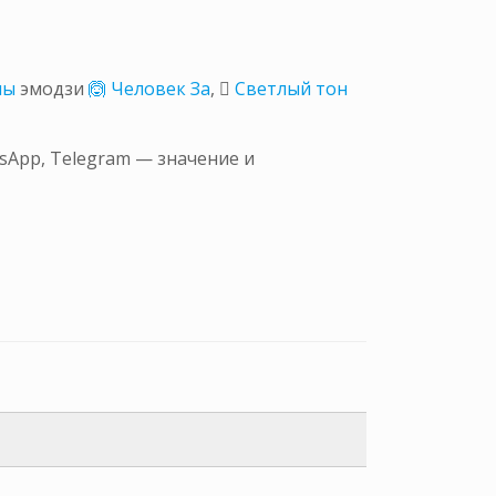
ны
эмодзи
🙆 Человек За
,
🏼 Светлый тон
sApp, Telegram — значение и