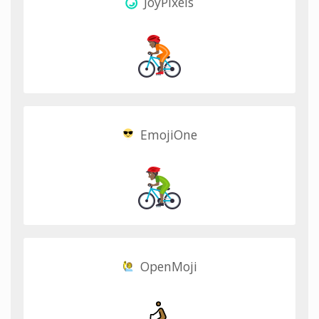
JoyPixels
EmojiOne
OpenMoji