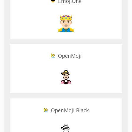
EmojiOne
OpenMoji
OpenMoji Black