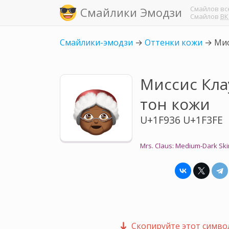
Смайлов
вс
Смайлики Эмодзи
Смайлов
ВК
Смайлики-эмодзи
→
Оттенки кожи
→
Мис
Миссис Кла
тон кожи
U+1F936 U+1F3FE
Mrs. Claus: Medium-Dark Sk
Скопируйте этот символ