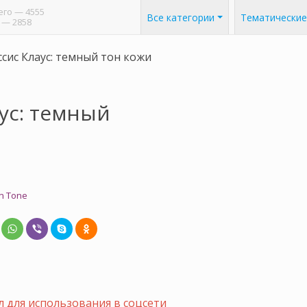
его
— 4555
Все категории
Тематические
— 2858
сис Клаус: темный тон кожи
ус: темный
in Tone
 для использования в соцсети