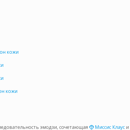
тон кожи
жи
жи
он кожи
оследовательность эмодзи, сочетающая
🤶 Миссис Клаус