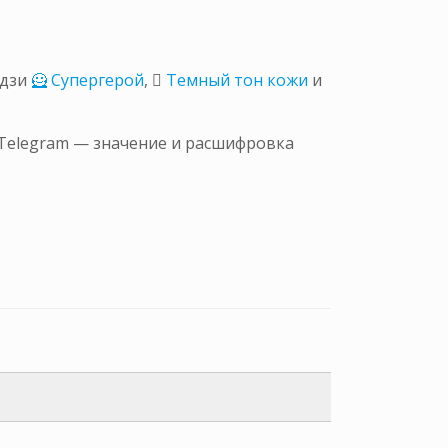
дзи
🦸 Супергерой
,
🏾 Темный тон кожи
и
 Telegram — значение и расшифровка