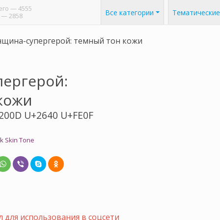
его
— 4555
Все категории
Тематические
— 2858
щина-супергерой: темный тон кожи
ергерой:
кожи
200D U+2640 U+FE0F
 Skin Tone
 для использования в соцсети