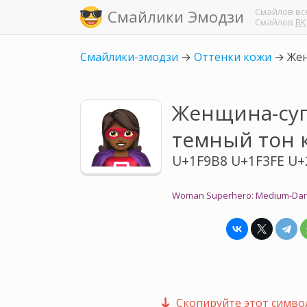
Смайлов
вс
Смайлики Эмодзи
Смайлов
ВК
Смайлики-эмодзи
→
Оттенки кожи
→
Жен
Женщина-суп
темный тон 
U+1F9B8 U+1F3FE U+
Woman Superhero: Medium-Dark
Скопируйте этот символ