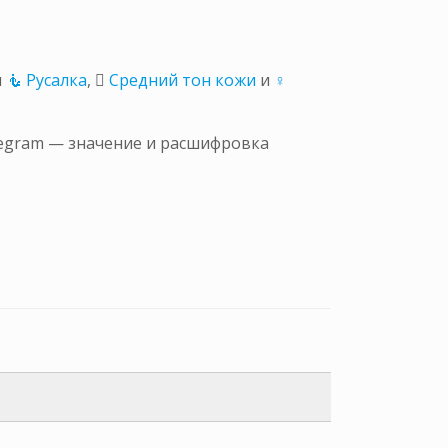
и
🧜 Русалка
,
🏽 Средний тон кожи
и
♀
elegram — значение и расшифровка