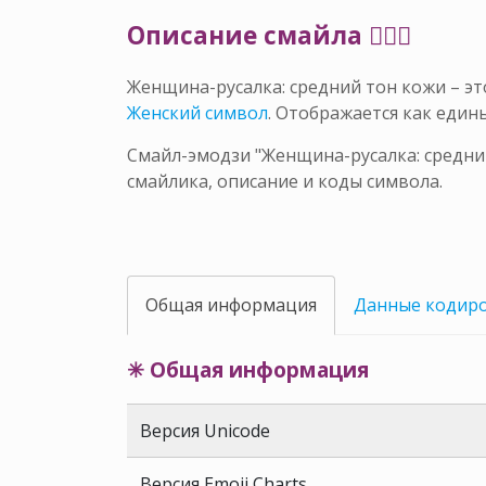
Описание смайла 🧜🏽‍♀️
Женщина-русалка: средний тон кожи – э
Женский символ
. Отображается как еди
Смайл-эмодзи "Женщина-русалка: средний
смайлика, описание и коды символа.
Общая информация
Данные кодир
✳ Общая информация
Версия Unicode
Версия Emoji Charts