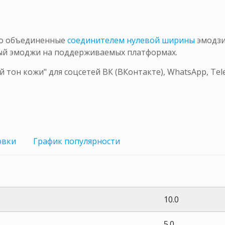
то объединенные
соединителем нулевой ширины
эмодз
ный эмоджи на поддерживаемых платформах.
 тон кожи" для соцсетей ВК (ВКонтакте), WhatsApp, T
овки
График
популярности
10.0
5.0