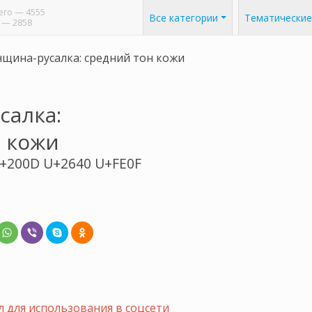
его
— 4555
Все категории
Тематические
— 2858
щина-русалка: средний тон кожи
салка:
 кожи
+200D U+2640 U+FE0F
 для использования в соцсети