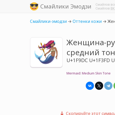
Смайлов
вс
Смайлики Эмодзи
Смайлов
ВК
Смайлики-эмодзи
→
Оттенки кожи
→
Жен
Женщина-ру
средний тон
U+1F9DC U+1F3FD U
Mermaid: Medium Skin Tone
Скопируйте этот символ