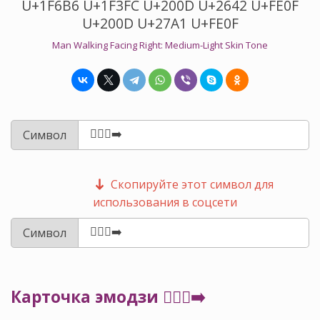
U+1F6B6 U+1F3FC U+200D U+2642 U+FE0F
U+200D U+27A1 U+FE0F
Man Walking Facing Right: Medium-Light Skin Tone
Символ
Скопируйте этот символ для
использования в соцсети
Символ
Карточка эмодзи 🚶🏼‍♂️‍➡️