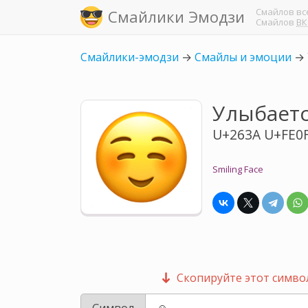
Смайлов
вс
Смайлики Эмодзи
Смайлов
ВК
Смайлики-эмодзи
→
Смайлы и эмоции
→
Улыбает
U+263A U+FE0
Smiling Face
Скопируйте этот символ
Символ