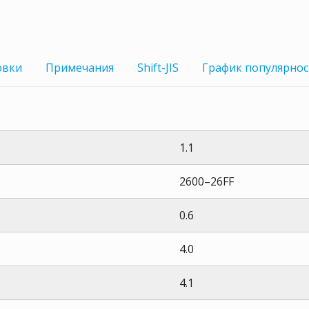
овки
Примечания
Shift-JIS
График
популярнос
1.1
2600–26FF
0.6
4.0
4.1