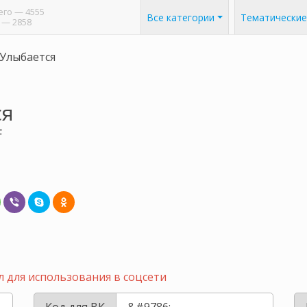
его
— 4555
Все категории
Тематические
— 2858
Улыбается
ся
F
 для использования в соцсети
Код для ВК