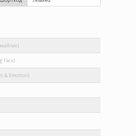
майлик)
g Face)
ys & Emotion)