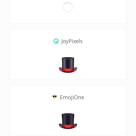
JoyPixels
EmojiOne