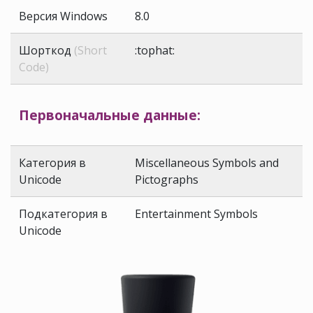
Версия Windows
8.0
Шорткод
(Short
:tophat:
Code)
Первоначальные данные:
Категория в
Miscellaneous Symbols and
Unicode
Pictographs
Подкатегория в
Entertainment Symbols
Unicode