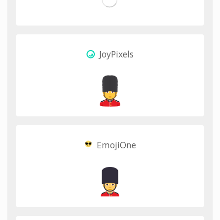
JoyPixels
EmojiOne