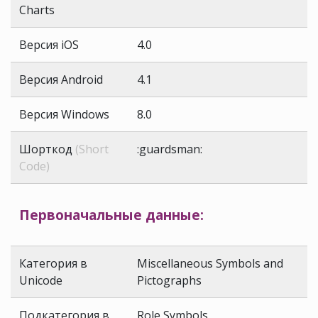
Charts
Версия iOS
4.0
Версия Android
4.1
Версия Windows
8.0
Шорткод
(Short
:guardsman:
Code)
Первоначальные данные:
Категория в
Miscellaneous Symbols and
Unicode
Pictographs
Подкатегория в
Role Symbols