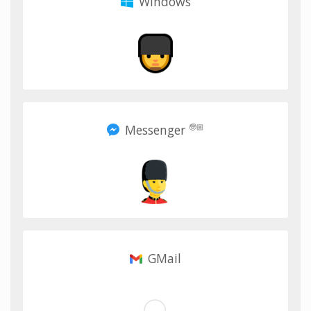
Windows
Messenger
🧓🏼
GMail