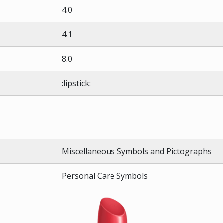
4.0
4.1
8.0
:lipstick:
Miscellaneous Symbols and Pictographs
Personal Care Symbols