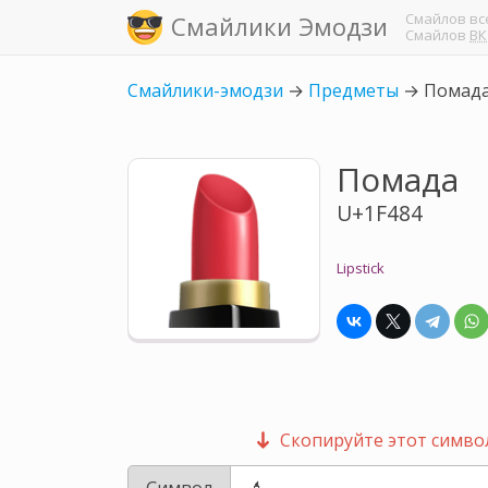
Смайлов
вс
Смайлики Эмодзи
Смайлов
ВК
Смайлики-эмодзи
→
Предметы
→
Помад
Помада
U+1F484
Lipstick
Скопируйте этот символ
Символ