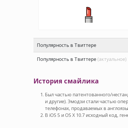
Популярность в Твиттере
Популярность в Твиттере
(актуальное)
История смайлика
Был частью патентованного/нестан
и другие). Эмодзи стали частью оп
телефонах, продаваемых в англоязы
В iOS 5 и OS X 10.7 исходный код, г