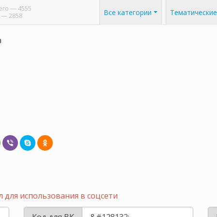
его
— 4555
Все категории
Тематические
— 2858
а
 для использования в соцсети
Код для ВК