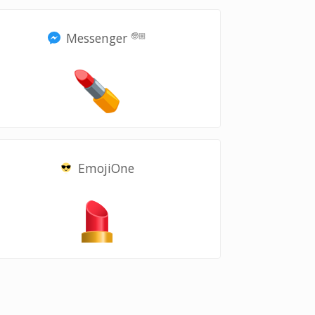
Messenger
🧓🏼
EmojiOne