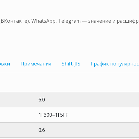
(ВКонтакте), WhatsApp, Telegram — значение и расшиф
овки
Примечания
Shift-JIS
График
популярнос
6.0
1F300–1F5FF
0.6