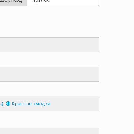
ь)
,
🔴 Красные эмодзи