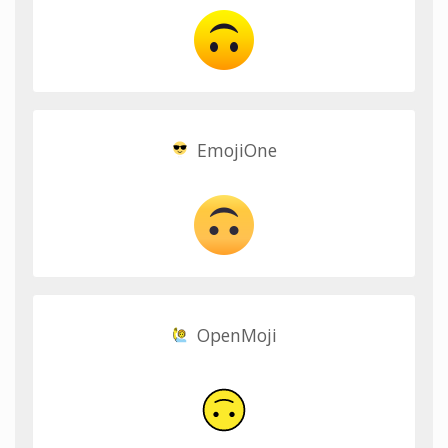
EmojiOne
OpenMoji