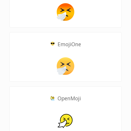
EmojiOne
OpenMoji