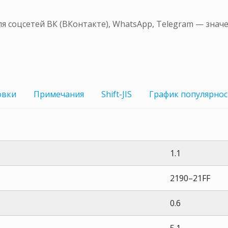
я соцсетей ВК (ВКонтакте), WhatsApp, Telegram — знач
овки
Примечания
Shift-JIS
График
популярнос
1.1
2190–21FF
0.6
5.1