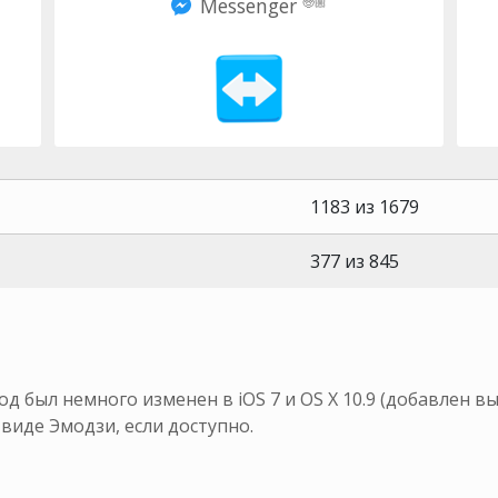
Messenger
🧓🏼
1183 из 1679
377 из 845
од был немного изменен в iOS 7 и OS X 10.9 (добавлен 
виде Эмодзи, если доступно.