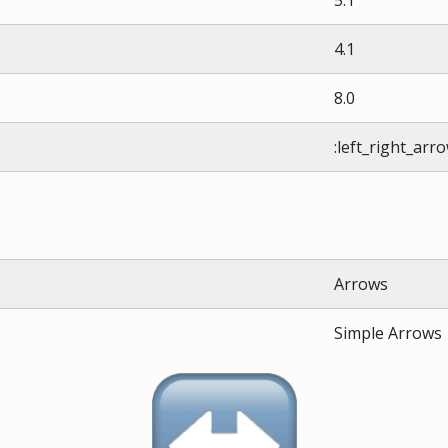
4.1
8.0
:left_right_arro
Arrows
Simple Arrows