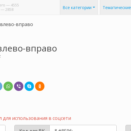
его
— 4555
Все категории
Тематические
— 2858
 влево-вправо
влево-вправо
F
 для использования в соцсети
Код для ВК