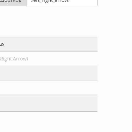
во
-Right Arrow)