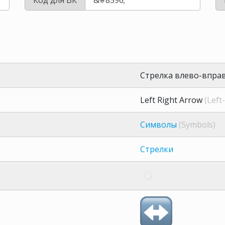
Стрелка влево-впра
Left Right Arrow
(Left
Символы
(Symbols)
Стрелки