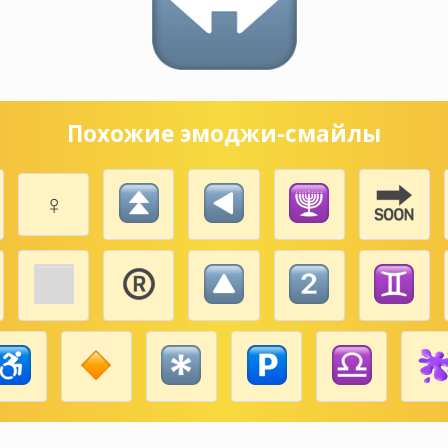
Похожие эмоджи-смайлы
♀️