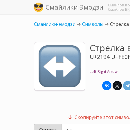
Смайлов
вс
Смайлики Эмодзи
Смайлов
ВК
Смайлики-эмодзи
→
Символы
→
Стрелка
Стрелка 
U+2194 U+FE0
Left-Right Arrow
Скопируйте этот символ
Символ