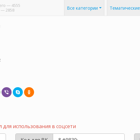
его
— 4555
Все категории
Тематические
— 2858
ы
F
 для использования в соцсети
Код для ВК