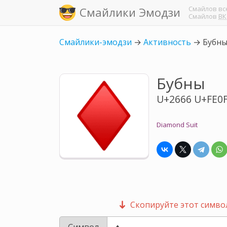
Смайлов
вс
Смайлики Эмодзи
Смайлов
ВК
Смайлики-эмодзи
→
Активность
→
Бубн
Бубны
U+2666 U+FE0
Diamond Suit
Скопируйте этот символ
Символ