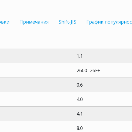
овки
Примечания
Shift-JIS
График
популярнос
1.1
2600–26FF
0.6
4.0
4.1
8.0