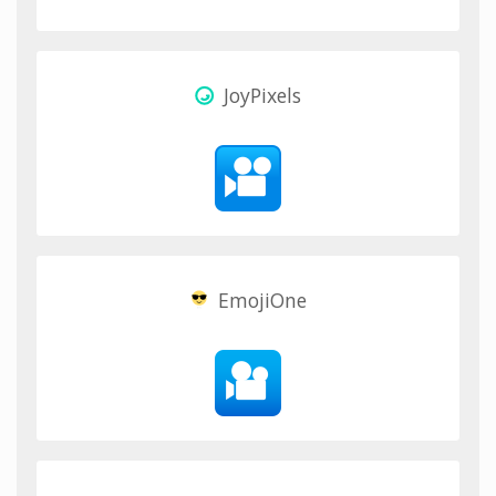
JoyPixels
EmojiOne