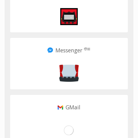
Messenger
🧓🏼
GMail