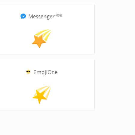
Messenger
🧓🏼
EmojiOne