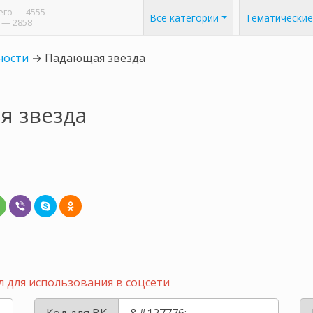
его
— 4555
Все категории
Тематические
— 2858
ности
→
Падающая звезда
я звезда
 для использования в соцсети
Код для ВК