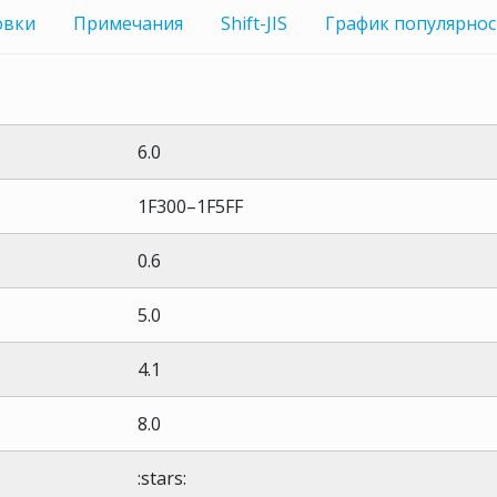
овки
Примечания
Shift-JIS
График
популярнос
6.0
1F300–1F5FF
0.6
5.0
4.1
8.0
:stars: