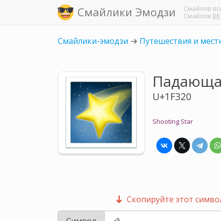
Смайлов
вс
Смайлики Эмодзи
Смайлов
ВК
Смайлики-эмодзи
→
Путешествия и мест
Падающа
U+1F320
Shooting Star
Скопируйте этот символ
Символ