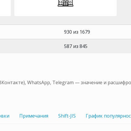
930 из 1679
587 из 845
ВКонтакте), WhatsApp, Telegram — значение и расшифро
овки
Примечания
Shift-JIS
График
популярнос