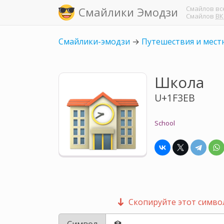
Смайлов
вс
Смайлики Эмодзи
Смайлов
ВК
Смайлики-эмодзи
→
Путешествия и мест
Школа
U+1F3EB
School
Скопируйте этот символ
Символ