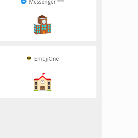
Messenger
🧓🏼
EmojiOne