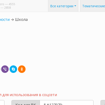
его
— 4555
Все категории
Тематические
— 2858
ности
→
Школа
 для использования в соцсети
Код для ВК