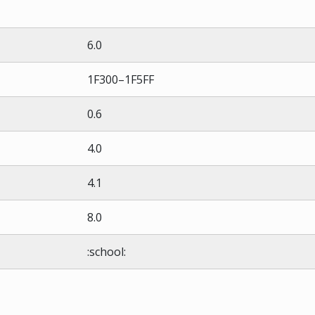
6.0
1F300–1F5FF
0.6
4.0
4.1
8.0
:school: