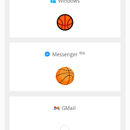
Windows
Messenger
🧓🏼
GMail