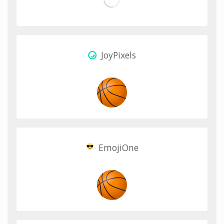
JoyPixels
EmojiOne