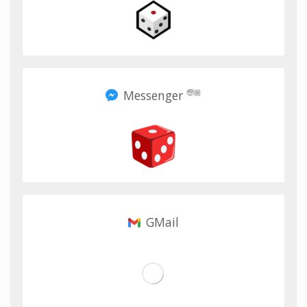
Messenger
🧓🏼
GMail