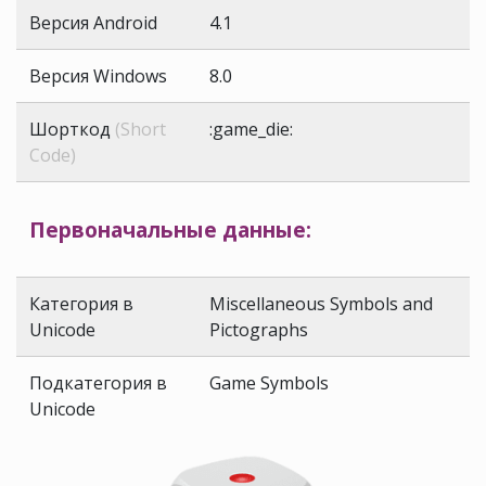
Версия Android
4.1
Версия Windows
8.0
Шорткод
(Short
:game_die:
Code)
Первоначальные данные:
Категория в
Miscellaneous Symbols and
Unicode
Pictographs
Подкатегория в
Game Symbols
Unicode