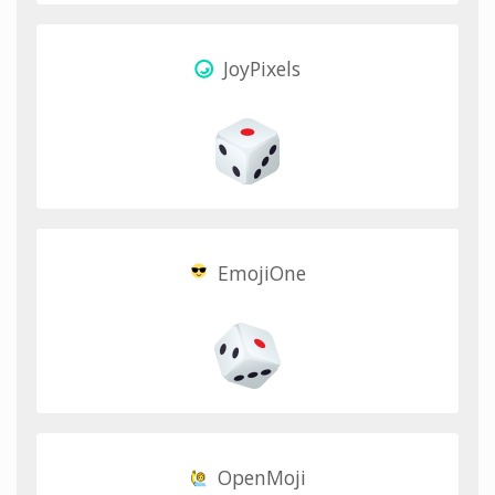
JoyPixels
EmojiOne
OpenMoji