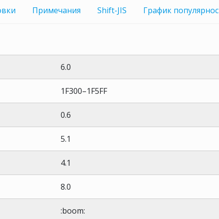
овки
Примечания
Shift-JIS
График
популярнос
6.0
1F300–1F5FF
0.6
5.1
4.1
8.0
:boom: