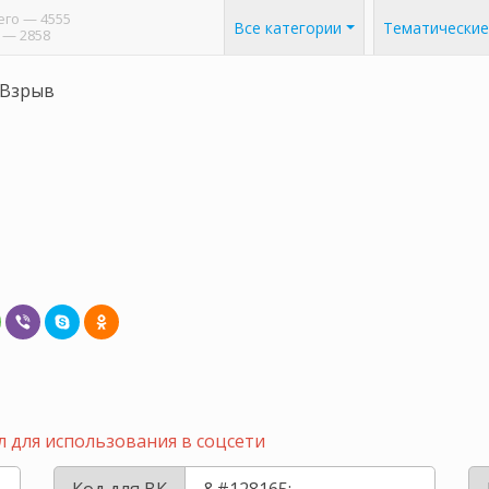
его
— 4555
Все категории
Тематические
— 2858
Взрыв
 для использования в соцсети
Код для ВК