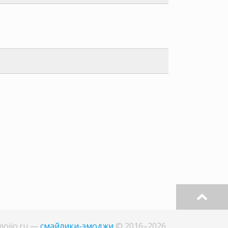
mojio.ru
—
смайлики-эмоджи
©
2016–
2026