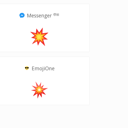
Messenger
🧓🏼
EmojiOne