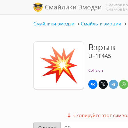
Смайлов
вс
Смайлики Эмодзи
Смайлов
ВК
Смайлики-эмодзи
→
Смайлы и эмоции
→
Взрыв
U+1F4A5
Collision
Скопируйте этот символ
Символ