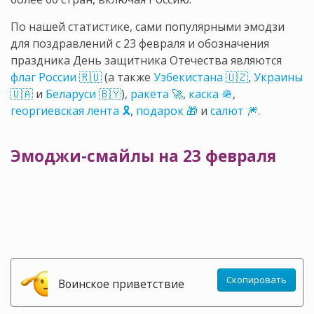
По нашей статистике, сами популярными эмодзи
для поздравлений с 23 февраля и обозначения
праздника День защитника Отечества являются
флаг России 🇷🇺
(а также
Узбекистана 🇺🇿
,
Украины
🇺🇦
и
Беларуси 🇧🇾
),
ракета 🚀
,
каска 🪖
,
георгиевская лента 🎗️
,
подарок 🎁
и
салют 🎆
.
Эмоджи-смайлы на 23 февраля
Скопировать
Воинское приветствие