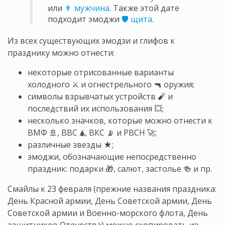
или
👨 мужчина
. Также этой дате
подходит эмоджи
🛡️ щита
.
Из всех существующих эмодзи и глифов к
празднику можно отнести:
некоторые отрисованные варианты
холодного ⚔️ и огнестрельного 🔫 оружия;
символы взрывчатых устройств 🧨 и
последствий их использования 💥;
несколько значков, которые можно отнести к
ВМФ 🚢, ВВС 🛦, ВКС 📡 и РВСН 🚀;
различные звезды ★;
эмоджи, обозначающие непосредственно
праздник: подарки 🎁, салют, застолье 🍻 и пр.
Смайлы к 23 февраля (прежние названия праздника:
День Красной армии, День Советской армии, День
Советской армии и Военно-морского флота, День