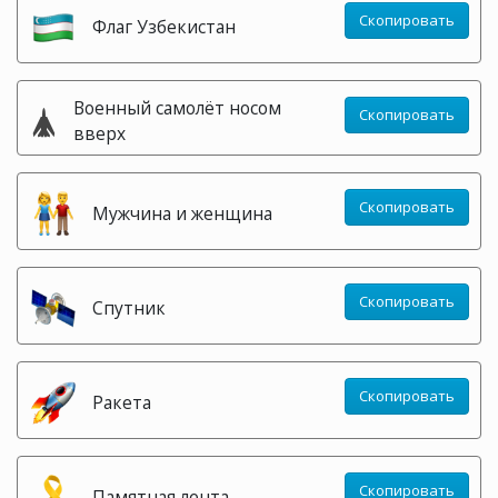
Скопировать
Флаг Узбекистан
🛦
Военный самолёт носом
Скопировать
вверх
Скопировать
Мужчина и женщина
Скопировать
Спутник
Скопировать
Ракета
Скопировать
Памятная лента