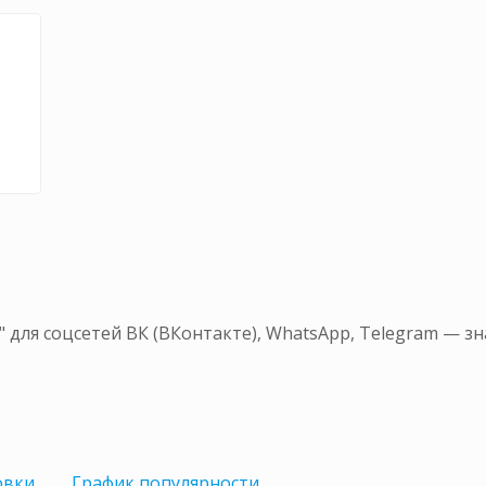
 для соцсетей ВК (ВКонтакте), WhatsApp, Telegram — з
овки
График
популярности