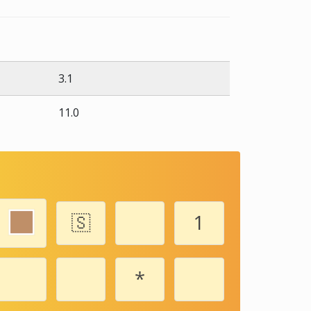
3.1
11.0
🇸
1️
*️