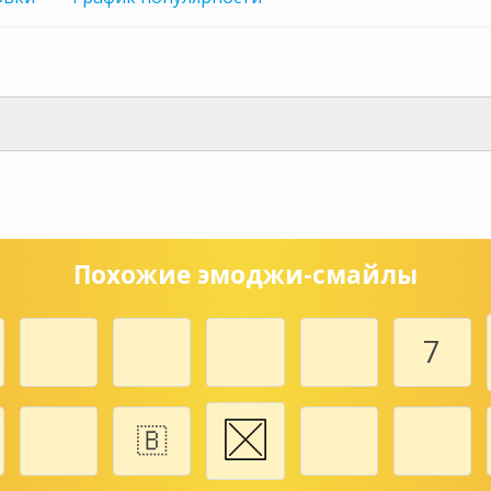
Похожие эмоджи-смайлы
7️
🇧