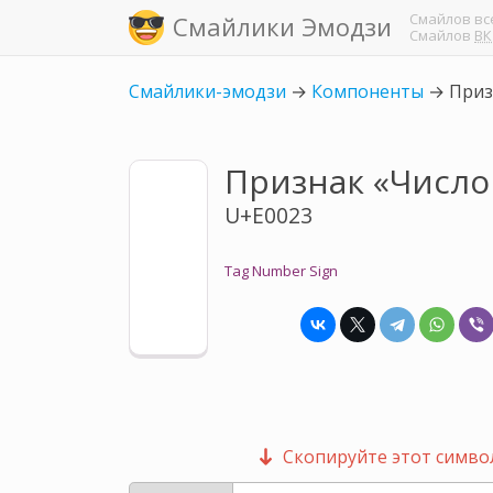
Смайлов
вс
Смайлики Эмодзи
Смайлов
ВК
Смайлики-эмодзи
→
Компоненты
→
Приз
Признак «Число
U+E0023
Tag Number Sign
Скопируйте этот символ