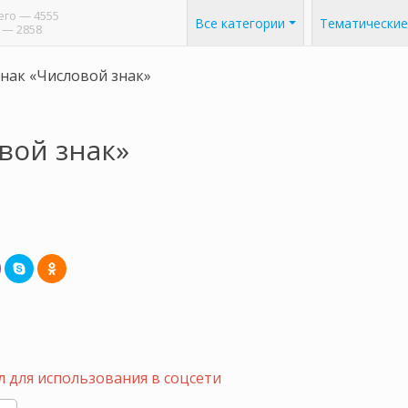
его
— 4555
Все категории
Тематические
— 2858
нак «Числовой знак»
вой знак»
 для использования в соцсети