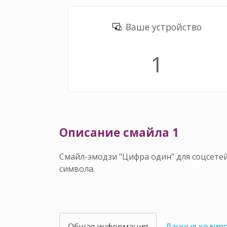
Ваше устройство
1️
Описание смайла 1️
Смайл-эмодзи "Цифра один" для соцсетей
символа.
Общая информация
Данные кодир