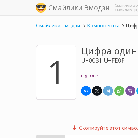
Смайлов
вс
Смайлики Эмодзи
Смайлов
ВК
Смайлики-эмодзи
→
Компоненты
→
Цифр
Цифра один
1️
U+0031 U+FE0F
Digit One
Скопируйте этот символ