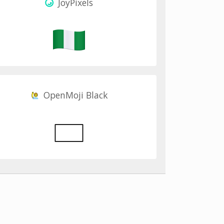
JoyPixels
OpenMoji Black