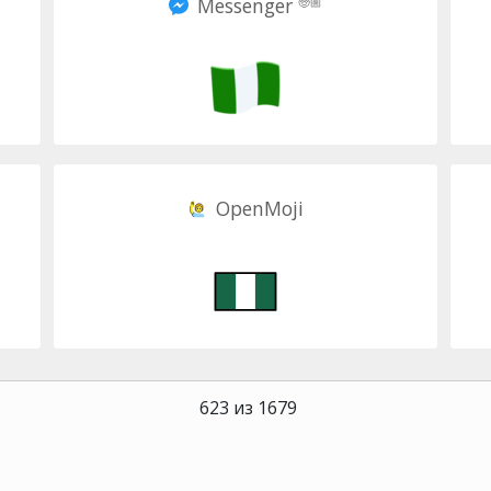
Messenger
🧓🏼
OpenMoji
623 из 1679