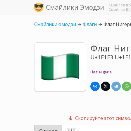
Смайлов
вс
Смайлики Эмодзи
Смайлов
ВК
Смайлики-эмодзи
→
Флаги
→
Флаг Нигер
Флаг Ни
U+1F1F3 U+1F
Flag: Nigeria
Скопируйте этот символ
Символ