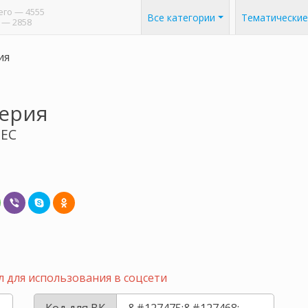
его
— 4555
Все категории
Тематические
— 2858
ия
герия
1EC
 для использования в соцсети
Код для ВК