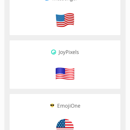
JoyPixels
EmojiOne