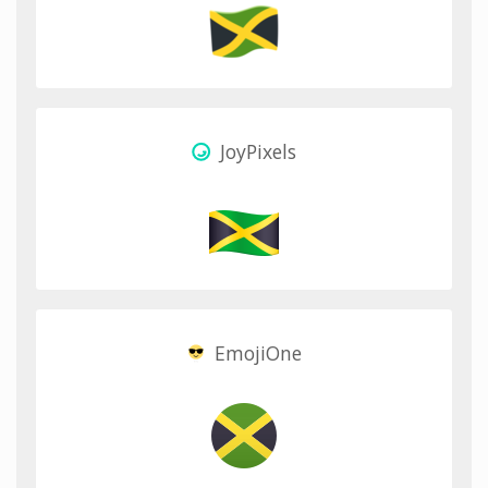
JoyPixels
EmojiOne