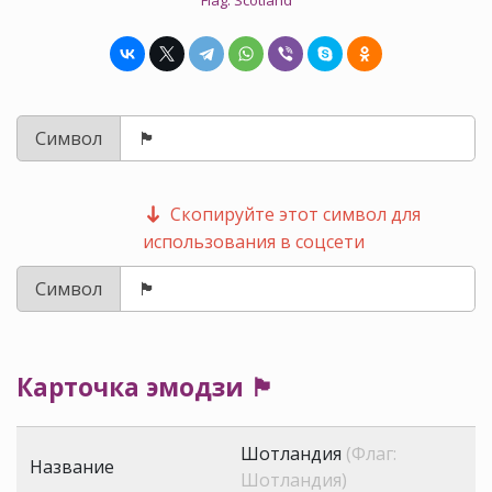
Flag: Scotland
Символ
Скопируйте этот символ для
использования в соцсети
Символ
Карточка эмодзи 🏴󠁧󠁢󠁳󠁣󠁴󠁿
Шотландия
(Флаг:
Название
Шотландия)