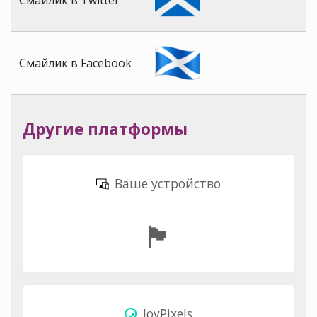
Смайлик в Twitter
Смайлик в Facebook
Другие платформы
Ваше устройство
🏴󠁧󠁢󠁳󠁣󠁴󠁿
JoyPixels