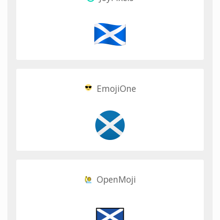
EmojiOne
OpenMoji