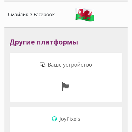
Смайлик в Facebook
Другие платформы
Ваше устройство
🏴󠁧󠁢󠁷󠁬󠁳󠁿
JoyPixels