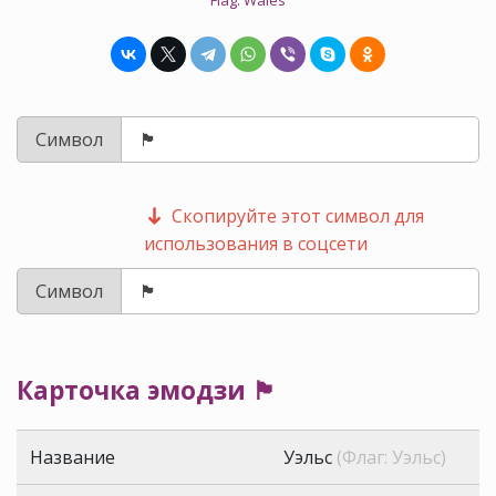
Flag: Wales
Символ
Скопируйте этот символ для
использования в соцсети
Символ
Карточка эмодзи 🏴󠁧󠁢󠁷󠁬󠁳󠁿
Название
Уэльс
(Флаг: Уэльс)