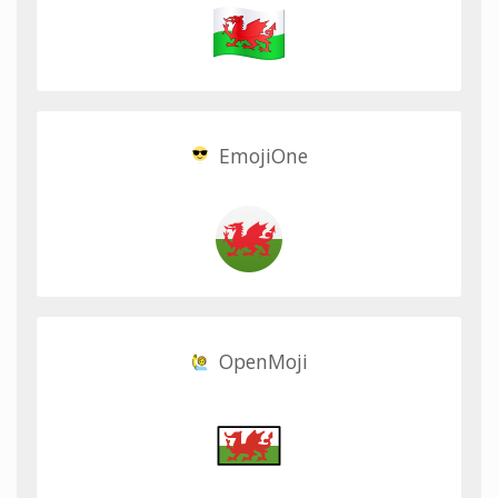
EmojiOne
OpenMoji