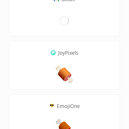
JoyPixels
EmojiOne