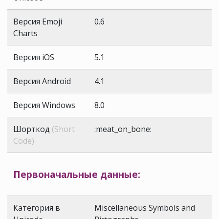
Версия Emoji
0.6
Charts
Версия iOS
5.1
Версия Android
4.1
Версия Windows
8.0
Шорткод
(Short
:meat_on_bone:
Code)
Первоначальные данные:
Категория в
Miscellaneous Symbols and