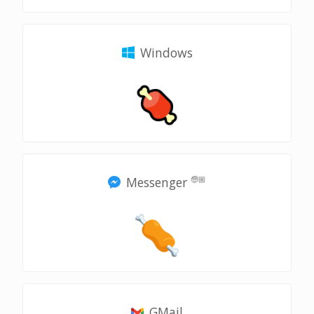
Windows
Messenger
🧓🏼
GMail