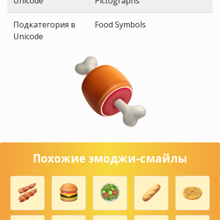
Unicode
Pictographs
Подкатегория в
Food Symbols
Unicode
Похожие эмоджи-смайлы