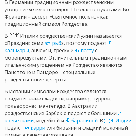
В Германии традиционным рождественским
угощением является пирог Штоллен с цукатами. Во
Франции – десерт «Святочное полено» как
традиционный символ Рождества.
В 🇮🇹 Италии рождественский ужин называется
«Праздник семи
🐟 рыб
», поэтому подают
🦑
кальмары
, анчоусы, треску и
🍝 пасту
с
морепродуктами. Отличительным традиционным
итальянским угощением на Рождество являются
Панеттоне и Пандоро – специальные
рождественские десерты.
В Испании символом Рождества являются
традиционные сладости, например, туррон,
польворонес, мантекадо. В Австралии
рождественские барбекю подают с большими
🦐
креветками
, индейкой и
🐏 бараниной
. В
🇮🇳 Индии
подают
🍛 карри
или бирьяни и сладкий молочный
пудинг в качестве угощения.