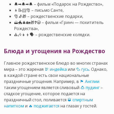
🔔➡🔔➡🔔 – фильм «Подарок на Рождество»,
👦📝📨🎅 – письмо Санте,
🎅🧦🎁 – рождественские подарки,
🗻🐲🎄🏡🎁❓😭 – фильм «Гринч — похититель
Рождества»,
⛪🎶👧👦🗣 – рождественские колядки.
Блюда и угощения на Рождество
Главное рождественское блюдо во многих странах
мира – это жареная
🦃 индейка
или
🦆 гусь
. Однако,
в каждой стране есть свои национальные
праздничные угощения. Например, в
🏴󠁧󠁢󠁥󠁮󠁧󠁿 Англии
таким угощением является сливовый
🍮 пудинг
–
сладкое угощение, которое подается на
праздничный стол, поливается
🥃 спиртным
напитком
и
🔥 поджигается
на глазах у гостей.