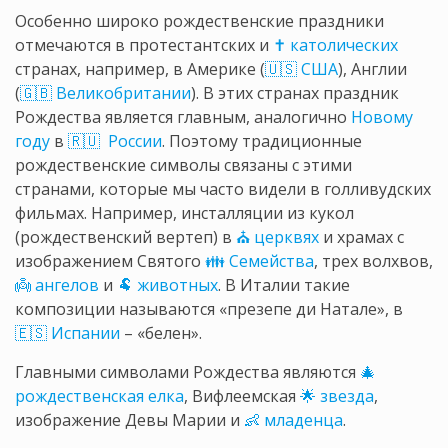
Особенно широко рождественские праздники
отмечаются в протестантских и
✝ католических
странах, например, в Америке (
🇺🇸 США
), Англии
(
🇬🇧 Великобритании
). В этих странах праздник
Рождества является главным, аналогично
Новому
году
в
🇷🇺 России
. Поэтому традиционные
рождественские символы связаны с этими
странами, которые мы часто видели в голливудских
фильмах. Например, инсталляции из кукол
(рождественский вертеп) в
⛪ церквях
и храмах с
изображением Святого
👪 Семейства
, трех волхвов,
👼 ангелов
и
🐏 животных
. В Италии такие
композиции называются «презепе ди Натале», в
🇪🇸 Испании
– «белен».
Главными символами Рождества являются
🎄
рождественская елка
, Вифлеемская
🌟 звезда
,
изображение Девы Марии и
👶 младенца
.