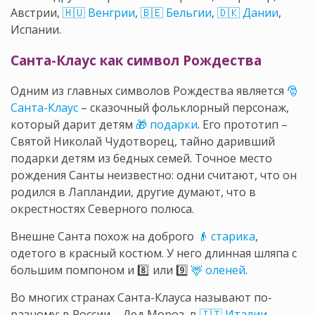
Австрии,
🇭🇺 Венгрии
,
🇧🇪 Бельгии
,
🇩🇰 Дании
,
Испании.
Санта-Клаус как символ Рождества
Одним из главных символов Рождества является
🎅
Санта-Клаус
– сказочный фольклорный персонаж,
который дарит детям
🎁 подарки
. Его прототип –
Святой Николай Чудотворец, тайно даривший
подарки детям из бедных семей. Точное место
рождения Санты неизвестно: одни считают, что он
родился в Лапландии, другие думают, что в
окрестностях Северного полюса.
Внешне Санта похож на доброго
👴 старика
,
одетого в красный костюм. У него длинная шляпа с
большим помпоном и 8️⃣ или 9️⃣
🦌 оленей
.
Во многих странах Санта-Клауса называют по-
разному: в России – Дед Мороз, в
🇮🇹 Италии
–