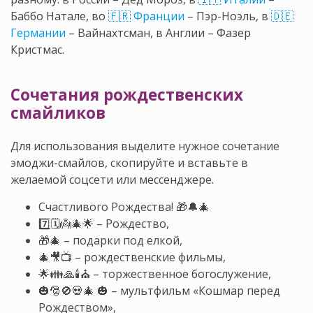
Баббо Натале, во
🇫🇷 Франции
– Пэр-Ноэль, в
🇩🇪
Германии
– Вайнахтсман, в Англии – Фазер
Кристмас.
Сочетания рождественских
смайликов
Для использования выделите нужное сочетание
эмоджи-смайлов, скопируйте и вставьте в
желаемой соцсети или мессенджере.
Счастливого Рождества! 🎁🔔🎄
7️⃣🗓👼🎄🌟
–
Рождество,
🎁🎄 – подарки под елкой,
🎄🎥📺 – рождественские фильмы,
🌟👪🙏🕯⛪ – торжественное богослужение,
🎃🎅🚫💀🎄 🎃 – мультфильм «Кошмар перед
Рождеством»,