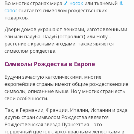
Во многих странах мира
🧦 носок
или тканевый
👢
сапог
считается символом рождественских
подарков.
Двери домов украшают венками, изготовленными
ели или падуба. Падуб (остролист) или Holly –
растение с красными ягодами, также является
символом рождества.
Символы Рождества в Европе
Будучи зачастую католическими, многие
европейские страны имеют общие рождественские
символы, описанные выше. Но у многих стран есть
свои особенности.
Так, в Германии, Франции, Италии, Испании и ряда
других стран символом Рождества является
Рождественская звезда Пуансеттия – это
горшечный цветок с ярко-красными лепестками в