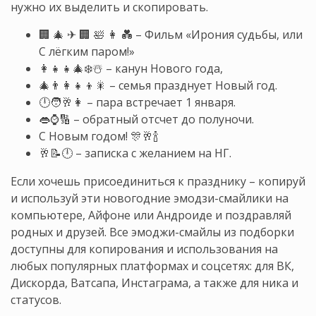
нужно их выделить и скопировать.
🏢 🎄 ✈ 🏢 🛀 👩 💑 – Фильм «Ирония судьбы, или
С лёгким паром!»
👩‍👧‍👧🎄❄️☃️ – канун Нового года,
🎄👨‍👩‍👧‍👦🎇 – семья празднует Новый год.
🕛🧑🥂👩 – пара встречает 1 января.
👄⌚🔢 – обратный отсчет до полуночи.
С Новым годом! 🎊🥂🍾
🥂📝🕛 – записка с желанием на НГ.
Если хочешь присоединиться к празднику – копируй
и используй эти новогодние эмодзи-смайлики на
компьютере, Айфоне или Андроиде и поздравляй
родных и друзей. Все эмоджи-смайлы из подборки
доступны для копирования и использования на
любых популярных платформах и соцсетях: для ВК,
Дискорда, Ватсапа, Инстаграма, а также для ника и
статусов.