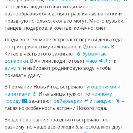
этот день люди готовят и едят много
разнообразных блюд, пьют различные напитки и
празднуют столько, сколько могут. Много музыки,
танцев, подарков, а кое-где, конечно, снег!
Люди во всем мире встречают первый день года
по григорианскому календарю в
🕛 полночь
. В
Китае в честь этого зажигают
🏮 бумажные
фонарики
. В Англии люди готовят
мясо 🥩
🍖
🍗
к
вину 🍷
и набирают родниковую воду, чтобы
показать удачу.
В Германии Новый год встречают
угощениями и
напитками 🍻
. Итальянцы гуляют по
ночному
городу 🌃
, зажигают
фейерверки 🎆
и
танцуют 🕺
–
такая их особенность встречи Нового года.
Везде новогодние праздники встречают по-
разному, но чаще всего люди благословляют друг