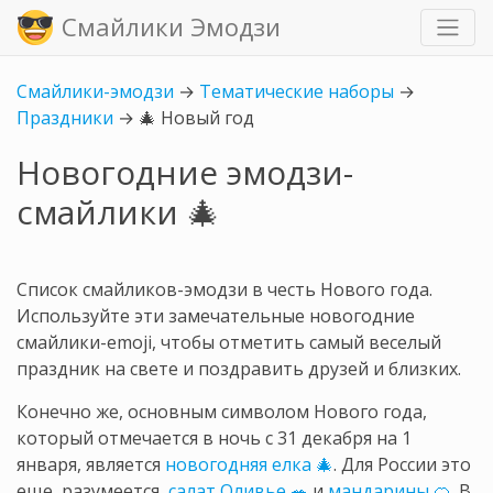
Смайлики Эмодзи
Смайлики-эмодзи
→
Тематические наборы
→
Праздники
→
🎄 Новый год
Новогодние эмодзи-
смайлики 🎄
Список смайликов-эмодзи в честь Нового года.
Используйте эти замечательные новогодние
смайлики-emoji, чтобы отметить самый веселый
праздник на свете и поздравить друзей и близких.
Конечно же, основным символом Нового года,
который отмечается в ночь с 31 декабря на 1
января, является
новогодняя елка 🎄
. Для России это
еще, разумеется,
салат Оливье 🥗
и
мандарины 🍊
. В