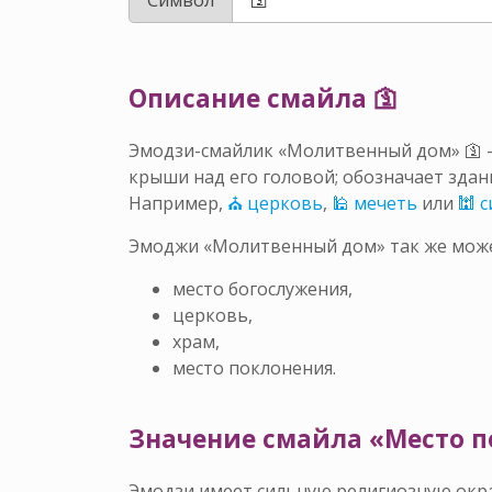
Описание смайла 🛐
Эмодзи-смайлик «Молитвенный дом» 🛐 –
крыши над его головой; обозначает здан
Например,
⛪ церковь
,
🕌 мечеть
или
🕍 
Эмоджи «Молитвенный дом» так же може
место богослужения,
церковь,
храм,
место поклонения.
Значение смайла «Место п
Эмодзи имеет сильную религиозную окрас