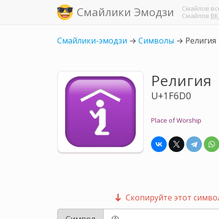
Смайлов
вс
Смайлики Эмодзи
Смайлов
ВК
Смайлики-эмодзи
→
Символы
→
Религия
Религия
U+1F6D0
Place of Worship
Скопируйте этот символ
Символ