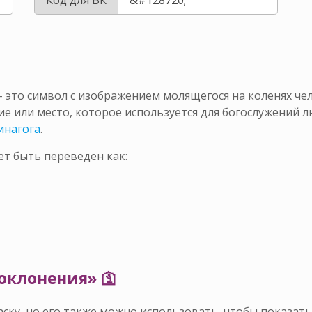
 это символ с изображением молящегося на коленях че
ие или место, которое используется для богослужений 
синагога
.
т быть переведен как:
оклонения» 🛐
ку, но его также можно использовать, чтобы показать,