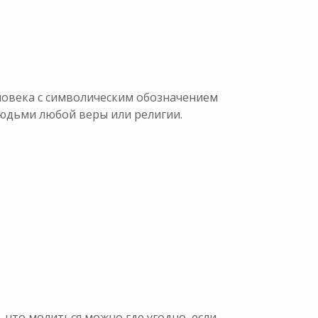
ловека с символическим обозначением
людьми любой веры или религии.
 что молиться можно где угодно, если