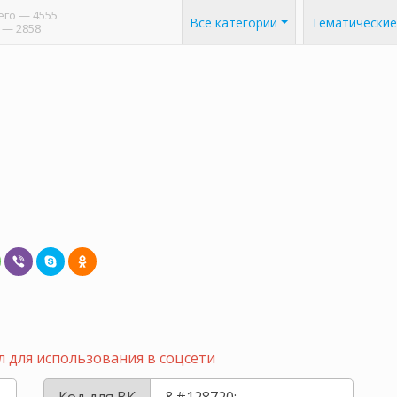
его
— 4555
Все категории
Тематические
— 2858
 для использования в соцсети
Код для ВК