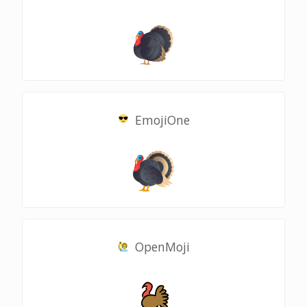
EmojiOne
OpenMoji